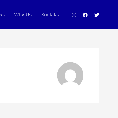
ws
Why Us
Kontaktai