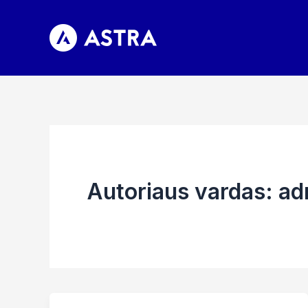
Pereiti
prie
turinio
Autoriaus vardas: a