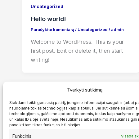
Uncategorized
Hello world!
Parašykite komentarą
/
Uncategorized
/
admin
Welcome to WordPress. This is your
first post. Edit or delete it, then start
writing!
Tvarkyti sutikimą
Siekdami teikti geriausią patirtį, įrenginio informacijai saugoti ir (arba) p
naudojame tokias technologijas kaip slapukus. Jei sutiksime su šiomis
technologijomis, galėsime apdoroti duomenis, tokius kaip naršymo elg
unikalūs ID šioje svetainėje. Nesutikimas arba sutikimo atšaukimas gali
paveikti tam tikras funkcijas ir funkcijas.
Funkcinis
Visada ak