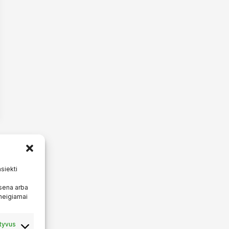
asiekti
sena arba
 neigiamai
tyvus