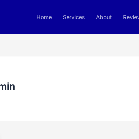
Home
Services
About
Revie
dmin